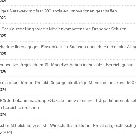
2026
iges Netzwerk mit fast 200 sozialen Innovationen geschaffen
2025
le Schulausstellung fördert Medienkompetenz an Dresdner Schulen
2025
che Intelligenz gegen Einsamkeit: In Sachsen entsteht ein digitaler All
2025
innovative Projektideen für Modellvorhaben im sozialen Bereich gesuch
2025
inisterium fördert Projekt für junge straffällige Menschen mit rund 500
2024
 Förderbekanntmachung »Soziale Innovationen«: Träger können ab sofor
n Bereich einreichen
2024
cher Mittelstand wächst - Wirtschaftsstruktur im Freistaat gleicht si
rz 2024