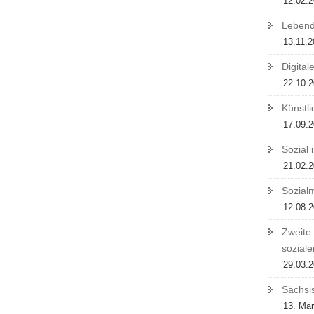
12.02.
Lebend
13.11.
Digita
22.10.
Künstli
17.09.
Sozial 
21.02.
Sozialm
12.08.
Zweite
soziale
29.03.
Sächsis
13. Mä