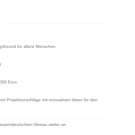
tagsfreund für ältere Menschen
t
.000 Euro
t Projektvorschläge mit innovativen Ideen für den
ch gesamtdeutschem Niveau weiter an