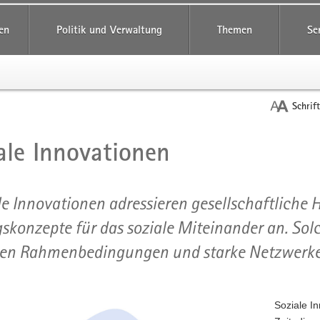
reifende
en
Politik und Verwaltung
Themen
Se
Schrif
ale Innovationen
t
le Innovationen adressieren gesellschaftliche
skonzepte für das soziale Miteinander an. Sol
gen Rahmenbedingungen und starke Netzwerke
Soziale In