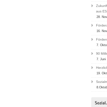
Zukunft
aus ES
28. No
Fördera
16. No
Förder
7. Okto
90 Mil
7. Juni
Herzli
19. Okt
Sozialm
8.Okto
Sozial