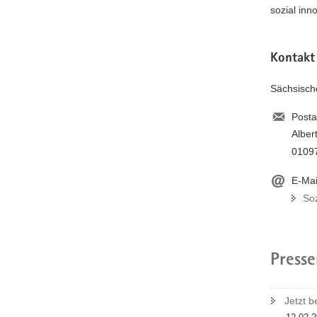
-
sozial inn
P
o
r
Kontakt
t
a
Sächsisch
l
w
Posta
e
Albert
c
h
0109
s
e
E-Mai
l
So
n
)
Presse
Jetzt b