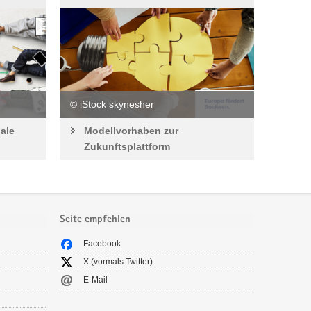
© iStock skynesher
iale
Modellvorhaben zur
Zukunftsplattform
Seite empfehlen
Facebook
X (vormals Twitter)
E-Mail