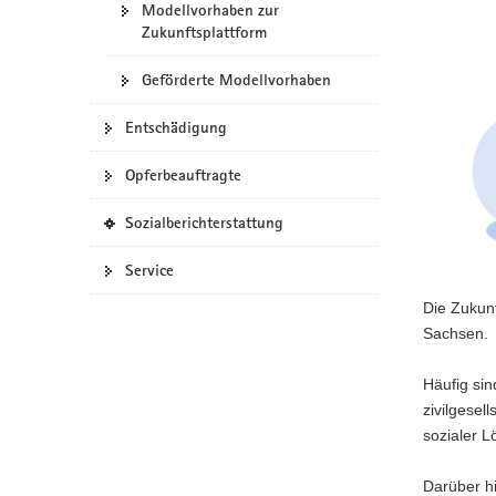
Modellvorhaben zur
a
Zukunftsplattform
v
i
Geförderte Modellvorhaben
g
a
Entschädigung
t
Opferbeauftragte
i
o
(
Sozialberichterstattung
n
i
n
Service
e
Die Zukunf
i
g
Sachsen.
e
n
Häufig sin
e
zivilgesel
s
sozialer 
W
e
b
Darüber hi